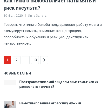
Как гинкго билоба влияет на память и
риск инсульта?
30 Июл, 2020
Инна Залата
Говорят, что гинкго билоба поддерживает работу мозга и
стимулирует память, внимание, концентрацию,
способность к обучению и реакцию, действуя как
лекарственное…
1
2
…
13
НОВЫЕ СТАТЬИ
Посттравматический синдром симптомы: как их
распознать и лечить?
Немотивированная агрессия у мужчин