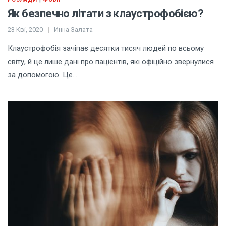
Як безпечно літати з клаустрофобією?
23 Кві, 2020
Инна Залата
Клаустрофобія зачіпає десятки тисяч людей по всьому
світу, й це лише дані про пацієнтів, які офіційно звернулися
за допомогою. Це…