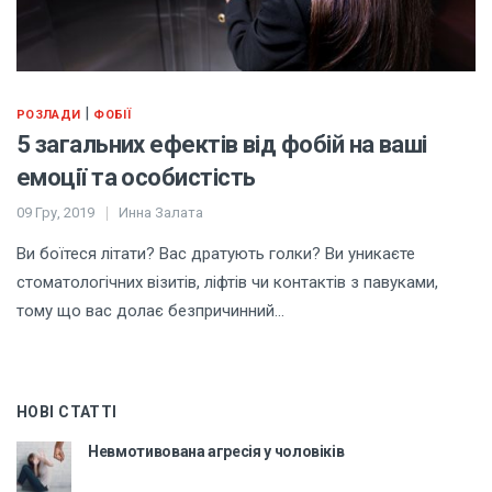
|
РОЗЛАДИ
ФОБІЇ
5 загальних ефектів від фобій на ваші
емоції та особистість
09 Гру, 2019
Инна Залата
Ви боїтеся літати? Вас дратують голки? Ви уникаєте
стоматологічних візитів, ліфтів чи контактів з павуками,
тому що вас долає безпричинний…
НОВІ СТАТТІ
Невмотивована агресія у чоловіків