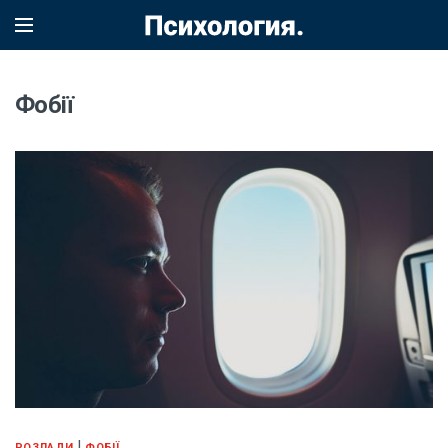
Фобії
|
РОЗЛАДИ
ФОБІЇ