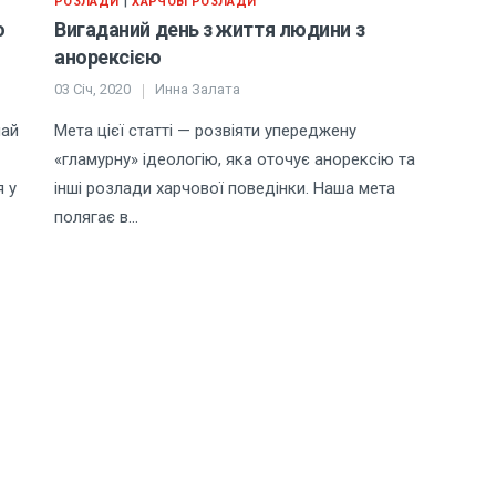
|
РОЗЛАДИ
ХАРЧОВІ РОЗЛАДИ
о
Вигаданий день з життя людини з
анорексією
03 Січ, 2020
Инна Залата
чай
Мета цієї статті — розвіяти упереджену
«гламурну» ідеологію, яка оточує анорексію та
я у
інші розлади харчової поведінки. Наша мета
полягає в…