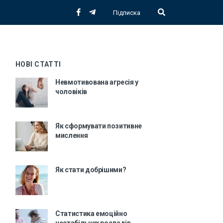
Підписка
НОВІ СТАТТІ
Невмотивована агресія у
чоловіків
Як сформувати позитивне
мислення
Як стати добрішими?
Статистика емоційно