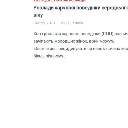
|
РОЗЛАДИ
ХАРЧОВІ РОЗЛАДИ
Розлади харчової поведінки середньог
віку
04 Бер, 2020
Инна Залата
Хоч і розлади харчової поведінки (РПП) зазви
зачіпають молодших жінок, вони можуть
зберігатися, рецидивувати чи навіть починатис
більш пізньому…